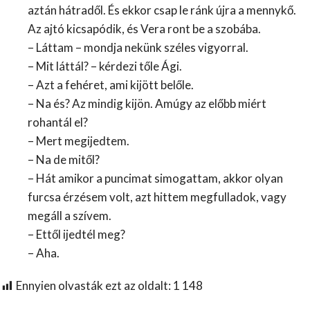
aztán hátradől. És ekkor csap le ránk újra a mennykő.
Az ajtó kicsapódik, és Vera ront be a szobába.
– Láttam – mondja nekünk széles vigyorral.
– Mit láttál? – kérdezi tőle Ági.
– Azt a fehéret, ami kijött belőle.
– Na és? Az mindig kijön. Amúgy az előbb miért
rohantál el?
– Mert megijedtem.
– Na de mitől?
– Hát amikor a puncimat simogattam, akkor olyan
furcsa érzésem volt, azt hittem megfulladok, vagy
megáll a szívem.
– Ettől ijedtél meg?
– Aha.
Ennyien olvasták ezt az oldalt:
1 148