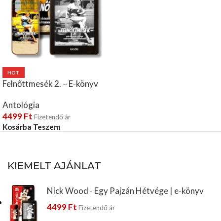
HOT
Felnőttmesék 2. – E-könyv
Antológia
4499
Ft
Fizetendő ár
Kosárba Teszem
KIEMELT AJÁNLAT
Nick Wood - Egy Pajzán Hétvége | e-könyv
4499
Ft
Fizetendő ár