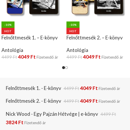
-10%
-10%
HOT
HOT
Felnőttmesék 1. – E-könyv
Felnőttmesék 2. – E-könyv
Antológia
Antológia
4049
Ft
4049
Ft
4499
Ft
4499
Ft
Fizetendő ár
Fizetendő ár
Felnőttmesék 1. - E-könyv
4049
Ft
4499
Ft
Fizetendő ár
Felnőttmesék 2. - E-könyv
4049
Ft
4499
Ft
Fizetendő ár
Nick Wood - Egy Pajzán Hétvége | e-könyv
4499
Ft
3824
Ft
Fizetendő ár