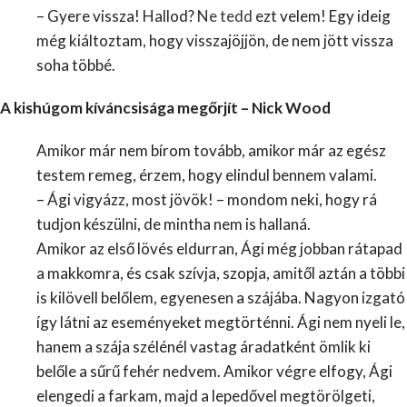
– Gyere vissza! Hallod?
Ne tedd
ezt velem! Egy ideig
még kiáltoztam, hogy visszajöjjön, de nem jött vissza
soha többé.
A kishúgom kíváncsisága megőrjít – Nick Wood
Amikor már nem bírom tovább, amikor már az egész
testem remeg, érzem, hogy elindul bennem valami.
– Ági vigyázz, most jövök! – mondom neki, hogy rá
tudjon készülni, de mintha nem is hallaná.
Amikor az első lövés eldurran, Ági még jobban rátapad
a makkomra, és csak szívja, szopja, amitől aztán a többi
is kilövell belőlem, egyenesen a szájába. Nagyon izgató
így látni az eseményeket megtörténni. Ági nem nyeli le,
hanem a szája szélénél vastag áradatként ömlik ki
belőle a sűrű fehér nedvem. Amikor végre elfogy, Ági
elengedi a farkam, majd a lepedővel megtörölgeti,