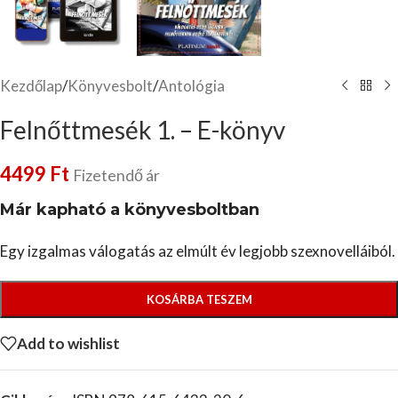
Kezdőlap
/
Könyvesbolt
/
Antológia
Felnőttmesék 1. – E-könyv
4499
Ft
Fizetendő ár
Már kapható a könyvesboltban
Egy izgalmas válogatás az elmúlt év legjobb szexnovelláiból.
KOSÁRBA TESZEM
Add to wishlist