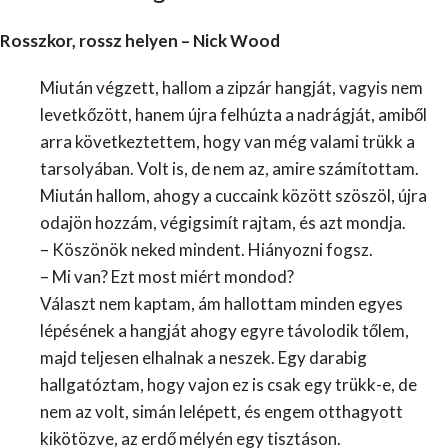
Rosszkor, rossz helyen – Nick Wood
Miután végzett, hallom a zipzár hangját, vagyis nem
levetkőzött, hanem újra felhúzta a nadrágját, amiből
arra következtettem, hogy van még valami trükk a
tarsolyában. Volt is, de nem az, amire számítottam.
Miután hallom, ahogy a cuccaink között szöszöl, újra
odajön hozzám, végigsimít rajtam, és azt mondja.
– Köszönök neked mindent. Hiányozni fogsz.
– Mi van? Ezt most miért mondod?
Választ nem kaptam, ám hallottam minden egyes
lépésének a hangját ahogy egyre távolodik tőlem,
majd teljesen elhalnak a neszek. Egy darabig
hallgatóztam, hogy vajon ez is csak egy trükk-e, de
nem az volt, simán lelépett, és engem otthagyott
kikötözve, az erdő mélyén egy tisztáson.