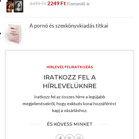
2249
Ft
4499
Ft
Fizetendő ár
A pornó és szexkönyvkiadás titkai
HÍRLEVÉL FELIRATKOZÁS
IRATKOZZ FEL A
HÍRLEVELÜKNRE
Iratkozz fel az összes hírre a legújabb
megjelenésekről, hogy exkluzív korai hozzáférést
kapj a vásárláshoz.
ÉS KÖVESS MINKET