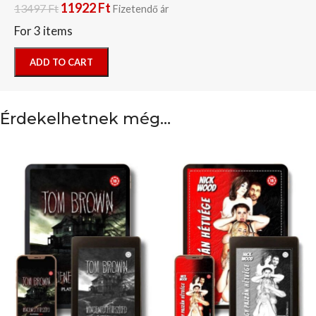
11922
Ft
13497
Ft
Fizetendő ár
For 3 items
ADD TO CART
Érdekelhetnek még…