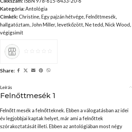
Cikkszám:
ISBN 978-615-6433-20-6
Kategória:
Antológia
Címkék:
Christine
,
Egy pajzán hétvége
,
Felnőttmesék
,
hallgatóztam
,
John Miller
,
levetkőzött
,
Ne tedd
,
Nick Wood
,
végigsimít
Share:
Leírás
Felnőttmesék 1
Felnőtt mesék a felnőtteknek. Ebben a válogatásban az idei
év legjobbjai kaptak helyet, már ami a felnőttek
szórakoztatását illeti. Ebben az antológiában most négy