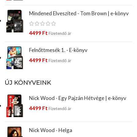
Mindened Elveszíted - Tom Brown | e-könyv
4499
Ft
Fizetendő ár
Felnőttmesék 1. - E-könyv
4499
Ft
Fizetendő ár
ÚJ KÖNYVEINK
Nick Wood - Egy Pajzán Hétvége | e-könyv
4499
Ft
Fizetendő ár
Nick Wood - Helga