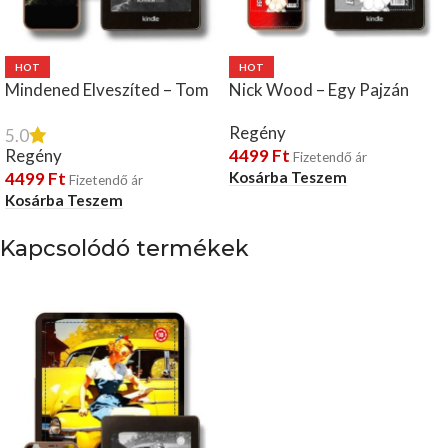
HOT
HOT
Mindened Elveszíted – Tom
Nick Wood – Egy Pajzán
Brown | e-könyv
Hétvége | e-könyv
Regény
5.0
Regény
4499
Ft
Fizetendő ár
4499
Ft
Kosárba Teszem
Fizetendő ár
Kosárba Teszem
Kapcsolódó termékek