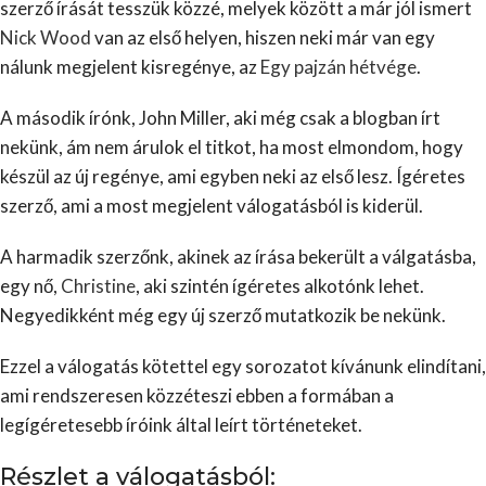
szerző írását tesszük közzé, melyek között a már jól ismert
Nick Wood
van az első helyen, hiszen neki már van egy
nálunk megjelent kisregénye, az
Egy pajzán hétvége
.
A második írónk, John Miller, aki még csak a blogban írt
nekünk, ám nem árulok el titkot, ha most elmondom, hogy
készül az új regénye, ami egyben neki az első lesz. Ígéretes
szerző, ami a most megjelent válogatásból is kiderül.
A harmadik szerzőnk, akinek az írása bekerült a válgatásba,
egy nő,
Christine
, aki szintén ígéretes alkotónk lehet.
Negyedikként még egy új szerző mutatkozik be nekünk.
Ezzel a válogatás kötettel egy sorozatot kívánunk elindítani,
ami rendszeresen közzéteszi ebben a formában a
legígéretesebb íróink által leírt történeteket.
Részlet a válogatásból: