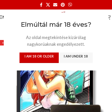
MENU
Elmúltál már 18 éves?
Az oldal megtekintése kizárólag
HOT
nagykorúaknak engedélyezett.
I AM 18 OR OLDER
I AM UNDER 18