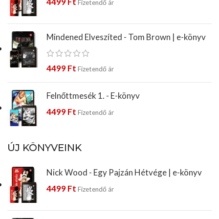
4499
Ft
Fizetendő ár
Mindened Elveszíted - Tom Brown | e-könyv
4499
Ft
Fizetendő ár
Felnőttmesék 1. - E-könyv
4499
Ft
Fizetendő ár
ÚJ KÖNYVEINK
Nick Wood - Egy Pajzán Hétvége | e-könyv
4499
Ft
Fizetendő ár