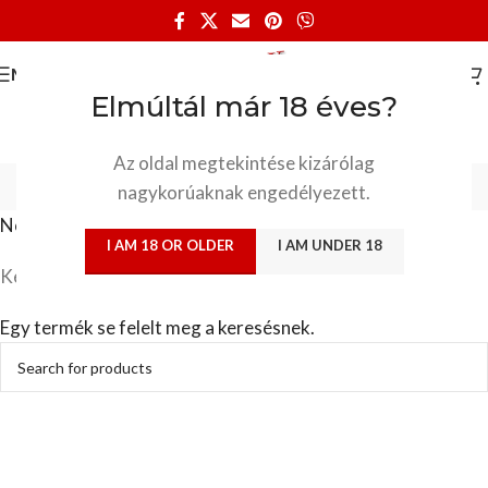
MENU
Elmúltál már 18 éves?
Az oldal megtekintése kizárólag
Novella
nagykorúaknak engedélyezett.
Novella
I AM 18 OR OLDER
I AM UNDER 18
Kezdőlap
/
Könyvesbolt
/
Novella
Egy termék se felelt meg a keresésnek.