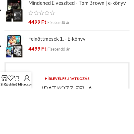
Mindened Elveszíted - Tom Brown | e-könyv
4499
Ft
Fizetendő ár
Felnőttmesék 1. - E-könyv
4499
Ft
Fizetendő ár
HÍRLEVÉL FELIRATKOZÁS
Shop
Wishlist
Cart
My account
IRATKOZZ FEL A
HÍRLEVELÜKNRE
Iratkozz fel az összes hírre a legújabb
megjelenésekről, hogy exkluzív korai hozzáférést
kapj a vásárláshoz.
ÉS KÖVESS MINKET