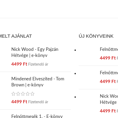
MELT AJÁNLAT
ÚJ KÖNYVEINK
Nick Wood - Egy Pajzán
Felnőttm
Hétvége | e-könyv
4499
Ft
4499
Ft
Fizetendő ár
Felnőttm
Mindened Elveszíted - Tom
4499
Ft
Brown | e-könyv
Nick Woo
4499
Ft
Hétvége 
Fizetendő ár
4499
Ft
Felnőttmesék 1. - E-könyv