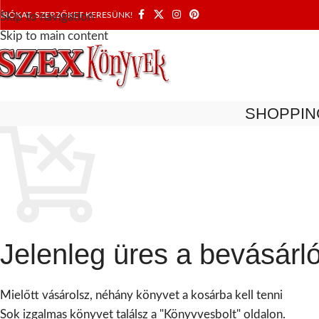
Skip to navigation
ÍRÓKAT, SZERZŐKET KERESÜNK!
Skip to main content
SHOPPIN
Jelenleg üres a bevásárl
Mielőtt vásárolsz, néhány könyvet a kosárba kell tenni
Sok izgalmas könyvet találsz a "Könyvvesbolt" oldalon.