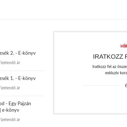
HÍ
esék 2. - E-könyv
IRATKOZZ 
Fizetendő ár
Iratkozz fel az össz
exkluzív kor
esék 1. - E-könyv
Fizetendő ár
d - Egy Pajzán
| e-könyv
Fizetendő ár