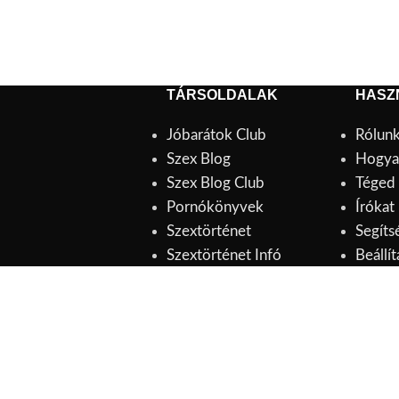
TÁRSOLDALAK
HASZ
Jóbarátok Club
Rólunk
Szex Blog
Hogya
Szex Blog Club
Téged
Pornókönyvek
Írókat
Szextörténet
Segíts
Szextörténet Infó
Beállít
inden jog
Elmúltál már 18 éves?