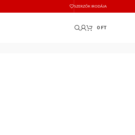
SZERZŐK IRODÁJA
0
FT