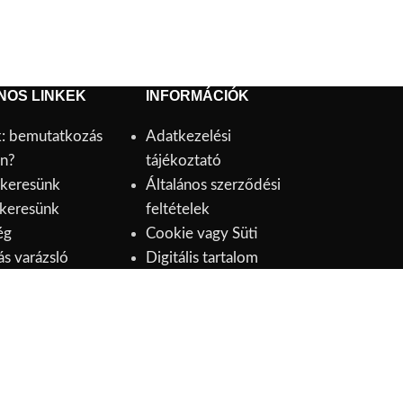
NOS LINKEK
INFORMÁCIÓK
: bemutatkozás
Adatkezelési
n?
tájékoztató
 keresünk
Általános szerződési
 keresünk
feltételek
ég
Cookie vagy Süti
ás varázsló
Digitális tartalom
Elérhetőség