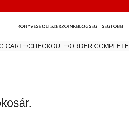
KÖNYVESBOLT
SZERZŐINK
BLOG
SEGÍTSÉG
TÖBB
G CART
CHECKOUT
ORDER COMPLETE
ókosár.